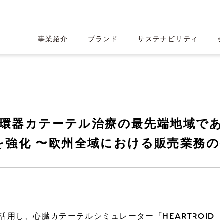
事業紹介
ブランド
サステナビリティ
循環器カテーテル治療の最先端地域で
販売を強化 〜欧州全域における販売業務
産業用CTスキャン
HEARTROI
ロミス
績ハイライト
ト
CT事業
ロゴ・フォント・カラー設計
沿革
IRライブラリー
活用し、心臓カテーテルシミュレーター『HEARTROI