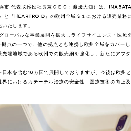
市 代表取締役社長兼ＣＥＯ：渡邊大知）は、INABATA 
）と『HEARTROID』の欧州全域※１における販売業
3DiH
3DiH Print
化いたします。
mbHは、グローバルな事業展開を拡大しライフサイエンス・
に関するお問い合わせ
海外拠点の一つで、他の拠点とも連携し欧州全域をカバー
最先端地域である欧州での販売網を強化し、新たにアフ
、現在日本を含む10カ国で展開しておりますが、今後は欧
世界におけるカテーテル治療の安全性、医療技術の向上