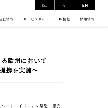
EN
会社情報
サービスサイト
IR情報
採用情報
ある欧州において
の提携を実施〜
Additive Manufacturing
D
新注力分野
ワークウェア
アクセス
株式情報
D（ハートロイド）』を製造・販売