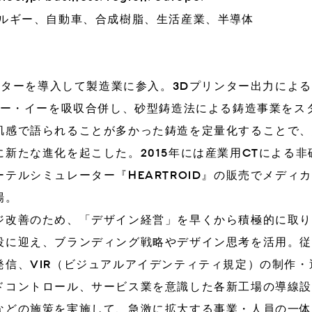
ネルギー、自動車、合成樹脂、生活産業、半導体
リンターを導入して製造業に参入。3Dプリンター出力によ
ケー・イーを吸収合併し、砂型鋳造法による鋳造事業をス
肌感で語られることが多かった鋳造を定量化することで
新たな進化を起こした。2015年には産業用CTによる非
テルシミュレーター『HEARTROID』の販売でメディカ
場。
改善のため、「デザイン経営」を早くから積極的に取り入
役に迎え、ブランディング戦略やデザイン思考を活用。従
発信、VIR（ビジュアルアイデンティティ規定）の制作
ドコントロール、サービス業を意識した各新工場の導線
などの施策を実施して、急激に拡大する事業・人員の一