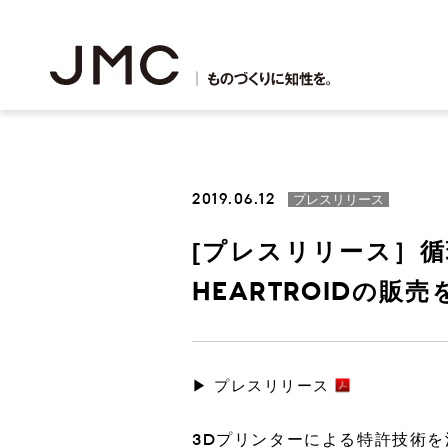
2019.06.12
プレスリリース
[プレスリリース］
HEARTROIDの
3Dプリンター出力
鋳造
3Dプリンター事業
理念・ビジョン
JMCサステナビリティアクション
会社概要
株主・投資家の皆様へ
新卒採用・中途採用
鋳造事業
JMCプ
役員紹介
財務・業
アルバイ
▶ プレスリリース
3Dプリンターによる特許技術を