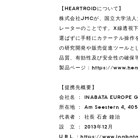
【HEARTROIDについて】
株式会社JMCが、国立大学法
レーターのことです。X線透視
選ばずに手軽にカテーテル操作
の研究開発や販売促進ツールと
品質、有効性及び安全性の確保
製品ページ：
https://www.hea
【提携先概要】
会社名 ： INABATA EUROPE 
所在地 ： Am Seestern 4, 405
代表者 ： 社長 石倉 鐘治
設 立 ： 2013年12月
U R L ：
https://www.inabat