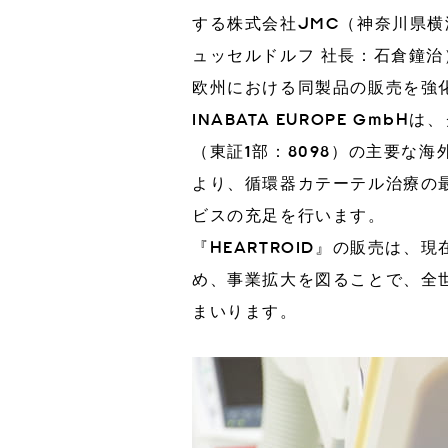
する株式会社JMC（神奈川県横浜
ュッセルドルフ 社長：石倉鐘治
3Dプリント臓器模型
CT生物図鑑
欧州における同製品の販売を強
INABATA EUROPE G
工場
IRカレンダー
IR情報
（東証1部：8098）の主要な
より、循環器カテーテル治療の
ビスの充足を行います。
『HEARTROID』の販売は
め、事業拡大を図ることで、全
まいります。