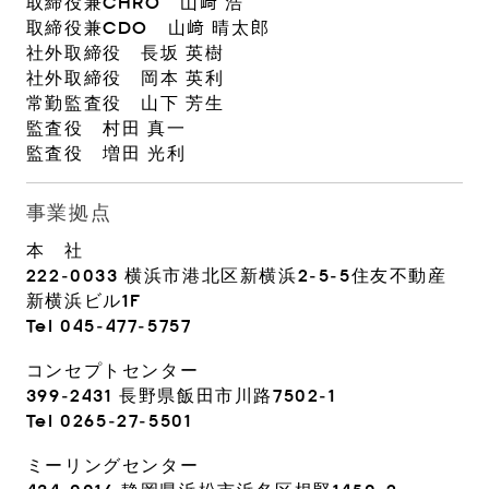
取締役兼CHRO 山﨑 浩
取締役兼CDO 山﨑 晴太郎
社外取締役 長坂 英樹
社外取締役 岡本 英利
常勤監査役 山下 芳生
監査役 村田 真一
監査役 増田 光利
事業拠点
本 社
222-0033 横浜市港北区新横浜2-5-5住友不動産
新横浜ビル1F
Tel 045-477-5757
コンセプトセンター
399-2431 長野県飯田市川路7502-1
Tel 0265-27-5501
ミーリングセンター