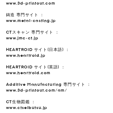
www.3d-printout.com
鋳造 専門サイト ：
www.metal-casting.jp
CTスキャン 専門サイト ：
www.jmc-ct.jp
HEARTROID サイト(日本語) ：
www.heartroid.jp
HEARTROID サイト(英語) ：
www.heartroid.com
Additive Manufacturing 専門サイト ：
www.3d-printout.com/am/
CT生物図鑑 ：
www.ctseibutsu.jp