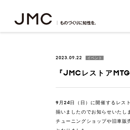
2023.09.22
イベント
『JMCレストアMTG
3Dプリンター出力
鋳造
9月24日（日）に開催するレス
3Dプリンター事業
理念・ビジョン
JMCサステナビリティアクション
会社概要
株主・投資家の皆様へ
新卒採用・中途採用
鋳造事業
JMCプ
役員紹介
財務・業
アルバイ
揃いましたのでお知らせいたし
チューニングショップや旧車販