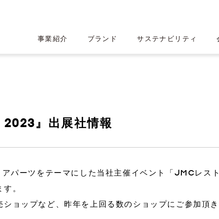
事業紹介
ブランド
サステナビリティ
 2023』出展社情報
産業用CTスキャン
HEARTROI
トアパーツをテーマにした当社主催イベント「JMCレス
ロミス
績ハイライト
ト
CT事業
ロゴ・フォント・カラー設計
沿革
IRライブラリー
ます。
売ショップなど、昨年を上回る数のショップにご参加頂き