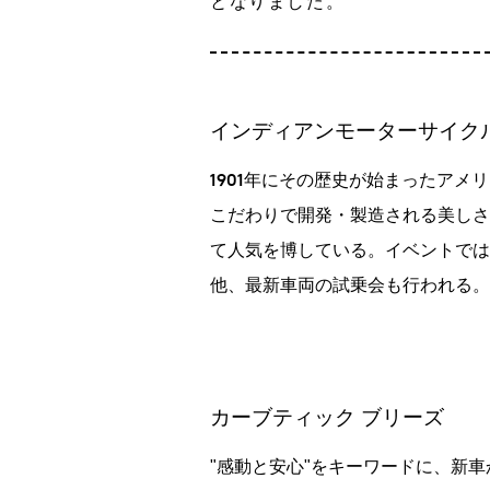
となりました。
3Dプリント臓器模型
CT生物図鑑
インディアンモーターサイク
工場
IRカレンダー
IR情報
1901年にその歴史が始まったア
こだわりで開発・製造される美しさ
て人気を博している。イベントでは
他、最新車両の試乗会も行われる。
カーブティック ブリーズ
"感動と安心"をキーワードに、新車