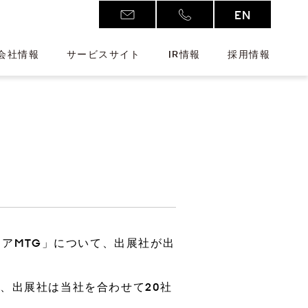
EN
会社情報
サービスサイト
IR情報
採用情報
Additive Manufacturing
D
トアMTG」について、出展社が出
新注力分野
ワークウェア
アクセス
株式情報
、出展社は当社を合わせて20社