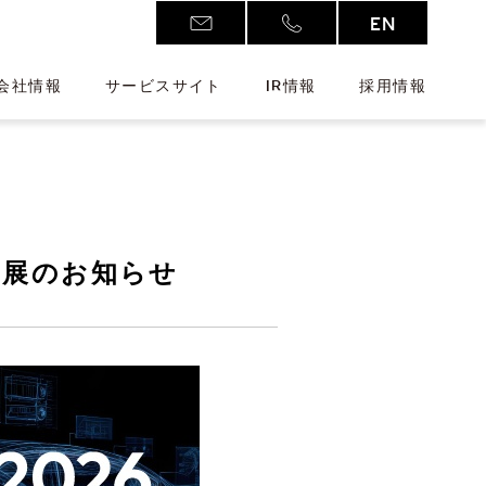
EN
会社情報
サービスサイト
IR情報
採用情報
 出展のお知らせ
Additive Manufacturing
D
新注力分野
ワークウェア
アクセス
株式情報