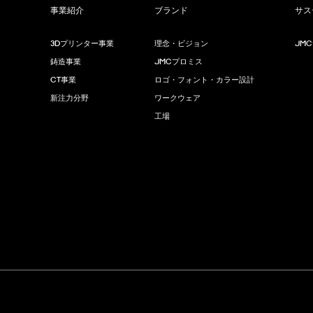
事業紹介
ブランド
サス
3Dプリンター事業
理念・ビジョン
JM
鋳造事業
JMCプロミス
CT事業
ロゴ・フォント・カラー設計
新注力分野
ワークウェア
工場