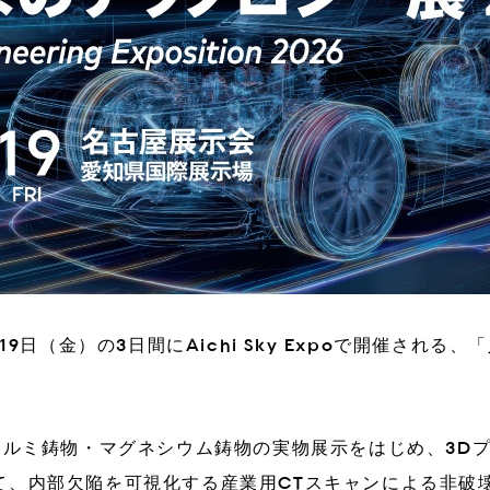
3DiH
3DiH Print
に関するお問い合わせ
19日（金）の3日間にAichi Sky Expoで開催され
。
アルミ鋳物・マグネシウム鋳物の実物展示をはじめ、3D
て、内部欠陥を可視化する産業用CTスキャンによる非破