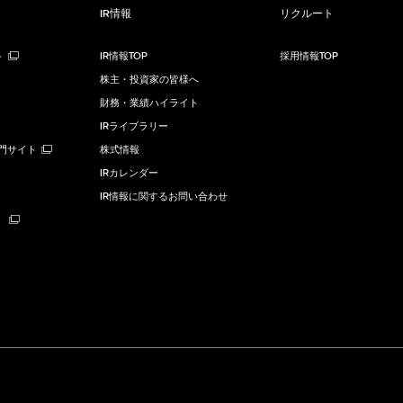
IR情報
リクルート
ト
IR情報TOP
採用情報TOP
株主・投資家の皆様へ
財務・業績ハイライト
IRライブラリー
ng専門サイト
株式情報
IRカレンダー
IR情報に関するお問い合わせ
）