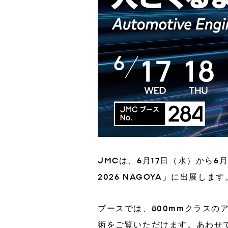
3Dプリント臓器模型
CT生物図鑑
工場
IRカレンダー
IR情報
JMCは、6月17日（水）から6月
2026 NAGOYA」に出展します
ブースでは、800mmクラスの
術をご覧いただけます。あわせ