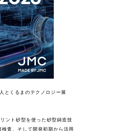
er
3Dプリンター装置販売
る、「人とくるまのテクノロジー展
プリント砂型を使った砂型鋳造技
壊検査、そして開発初期から活用