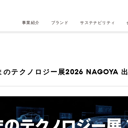
事業紹介
ブランド
サステナビリティ
のテクノロジー展2026 NAGOYA
産業用CTスキャン
HEARTROI
ロミス
績ハイライト
ト
CT事業
ロゴ・フォント・カラー設計
沿革
IRライブラリー