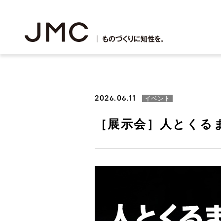
2026.06.11
イベント
［展示会］人とくるま
3Dプリンター出力
鋳造
3Dプリンター事業
理念・ビジョン
JMCサステナビリティアクション
会社概要
株主・投資家の皆様へ
新卒採用・中途採用
鋳造事業
JMCプ
役員紹介
財務・業
アルバイ