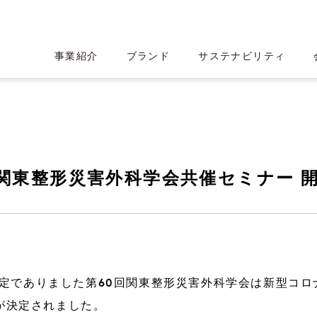
事業紹介
ブランド
サステナビリティ
回関東整形災害外科学会共催セミナー 
産業用CTスキャン
HEARTROI
ロミス
績ハイライト
ト
CT事業
ロゴ・フォント・カラー設計
沿革
IRライブラリー
催予定でありました第60回関東整形災害外科学会は新型コロ
が決定されました。