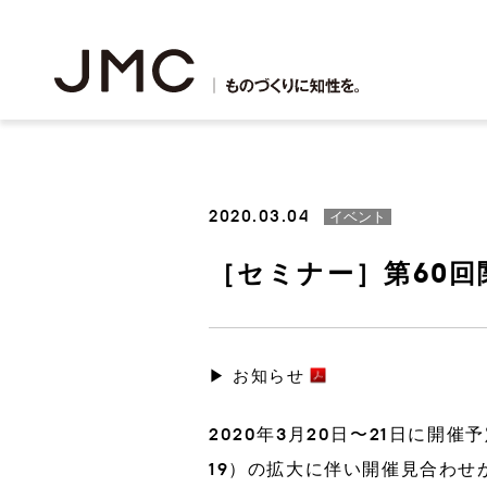
2020.03.04
イベント
［セミナー］第60
3Dプリンター出力
鋳造
▶ お知らせ
3Dプリンター事業
理念・ビジョン
JMCサステナビリティアクション
会社概要
株主・投資家の皆様へ
新卒採用・中途採用
鋳造事業
JMCプ
役員紹介
財務・業
アルバイ
2020年3月20日〜21日に開
19）の拡大に伴い開催見合わせ