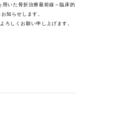
」を用いた骨折治療最前線～臨床的
をお知らせします。
er
3Dプリンター装置販売
卒よろしくお願い申し上げます。