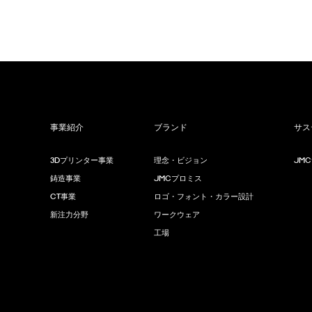
事業紹介
ブランド
サス
3Dプリンター事業
理念・ビジョン
JM
鋳造事業
JMCプロミス
CT事業
ロゴ・フォント・カラー設計
新注力分野
ワークウェア
工場