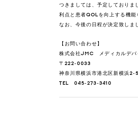
つきましては、予定しておりまし
利点と患者QOLを向上する機
3Dプリント臓器模型
CT生物図鑑
なお、今後の日程が決定致しま
工場
IRカレンダー
IR情報
【お問い合わせ】
株式会社JMC メディカルデ
〒222-0033
神奈川県横浜市港北区新横浜2-5
TEL 045-273-3410