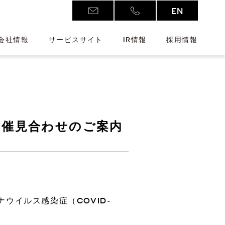
EN
会社情報
サービスサイト
IR情報
採用情報
開催見合わせのご案内
Additive Manufacturing
D
新注力分野
ワークウェア
アクセス
株式情報
ナウイルス感染症（COVID-