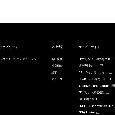
テナビリティ
会社情報
サービスサイト
Cサステナビリティアクション
会社概要
3Dプリンター出力専門サイ
役員紹介
鋳造専門サイト
沿革
CTスキャン専門サイト
アクセス
HEARTROID専門サイト
Additive Manufacturi
3Dプリント臓器模型
CT 生物図鑑
3DiH（3D innovation Hub
3DiH Printer