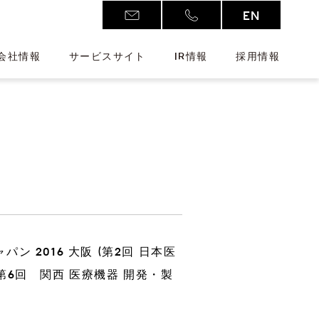
EN
会社情報
サービスサイト
IR情報
採用情報
。
Additive Manufacturing
D
 2016 大阪 (第2回 日本医
新注力分野
ワークウェア
アクセス
株式情報
6回 関西 医療機器 開発・製