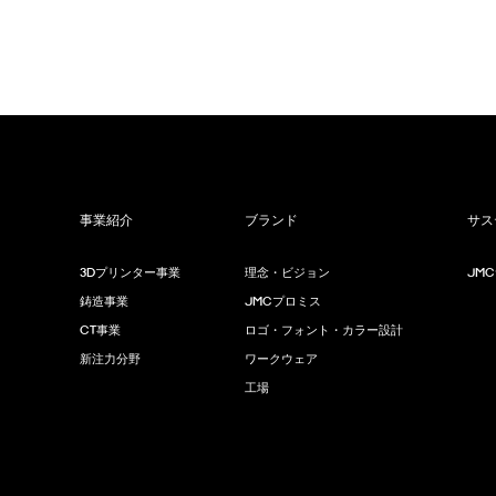
事業紹介
ブランド
サス
3Dプリンター事業
理念・ビジョン
JM
鋳造事業
JMCプロミス
CT事業
ロゴ・フォント・カラー設計
新注力分野
ワークウェア
工場