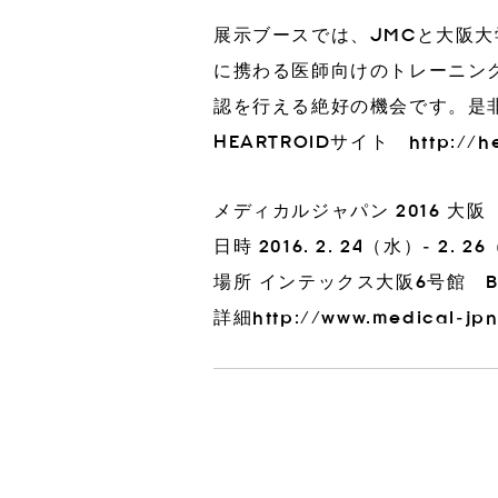
展示ブースでは、JMCと大阪
に携わる医師向けのトレーニングシ
3Dプリント臓器模型
CT生物図鑑
認を行える絶好の機会です。是非
HEARTROIDサイト
http://h
工場
IRカレンダー
IR情報
メディカルジャパン 2016 大
日時 2016. 2. 24（水）- 2
場所 インテックス大阪6号館 B
詳細
http://www.medical-jpn