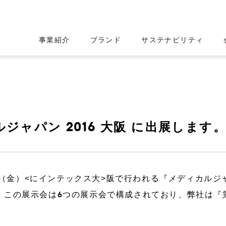
事業紹介
ブランド
サステナビリティ
ジャパン 2016 大阪 に出展します
産業用CTスキャン
HEARTROI
日（金）<にインテックス大>
阪で行われる『メディカルジャパン
ロミス
績ハイライト
ト
CT事業
ロゴ・フォント・カラー設計
沿革
IRライブラリー
この展示会は6つの展示会で構成されており、弊社は『第