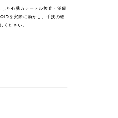
ました心臓カテーテル検査・治療
ROIDを実際に動かし、手技の確
er
3Dプリンター装置販売
越しください。
）