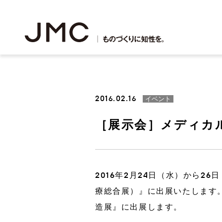
2016.02.16
イベント
［展示会］メディカル
3Dプリンター出力
鋳造
2016年2月24日（水）から26
3Dプリンター事業
理念・ビジョン
JMCサステナビリティアクション
会社概要
株主・投資家の皆様へ
新卒採用・中途採用
鋳造事業
JMCプ
役員紹介
財務・業
アルバイ
療総合展）』に出展いたします。
造展』に出展します。